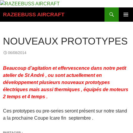
Aller
au
Recherche
RAZEEBUSS AIRCRAFT
contenu
MENU
PRINCI
NOUVEAUX PROTOTYPES
06/08/2014
Beaucoup d’agitation et effervescence dans notre petit
atelier de St André , ou sont actuellement en
développement plusieurs nouveaux prototypes
électriques mais aussi thermiques , équipés de moteurs
2 temps et 4 temps .
Ces prototypes ou pre-series seront présent sur notre stand
a la prochaine Coupe Icare fin septembre .
PARTAGER :