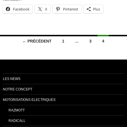
Facebook
X
Pinterest
Plus
Navigation
← PRÉCÉDENT
1
…
3
4
des
articles
LES NEWS
NOTRE CONCEPT
MOTORISATIONS ELECTRIQUES
RAZMOTT
RADICALL