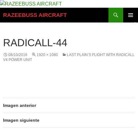
Saltar
al
Buscar
RAZEEBUSS AIRCRAFT
contenido
MENÚ
PRINCI
RADICALL-44
08/10/2016
1920 × 1080
LAST PLAIN’S FLIGHT WITH RADICALL
V4 POWER UNIT
Imagen anterior
Imagen siguiente