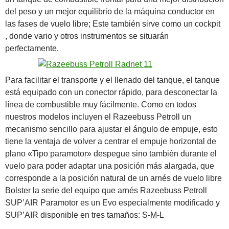
del peso y
un mejor
equilibrio de la máquina
conductor en
las fases
de vuelo libre
;
Este también
sirve como un cockpit
,
donde
vario y
otros instrumentos
se situarán
perfectamente
.
Para
facilitar el transporte
y el llenado del
tanque, el
tanque
está equipado con
un conector rápido
,
para desconectar
la
línea de combustible
muy fácilmente.
Como
en todos
nuestros
modelos incluyen el
Razeebuss
Petroll
un
mecanismo sencillo
para ajustar el ángulo
de empuje
, esto
tiene
la ventaja
de volver a
centrar el
empuje horizontal
de
plano «
Tipo
paramotor
»
despegue
sino también
durante el
vuelo
para poder
adaptar una
posición
más alargada
, que
corresponde a
la posición natural de
un arnés de
vuelo libre
Bolster
la serie
del equipo que
arnés
Razeebuss
Petroll
SUP’AIR
Paramotor
es un
Evo
especialmente modificado
y
SUP’AIR
disponible en tres
tamaños
:
S-M-L