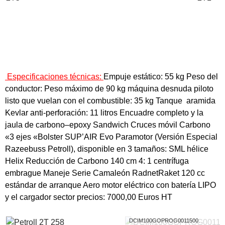
Especificaciones técnicas:
Empuje
estático
:
55 kg
Peso
del
conductor
: Peso
máximo de 90
kg
máquina
desnuda
piloto
listo
que vuelan
con el combustible
:
35 kg
Tanque
aramida
Kevlar
anti-perforación
:
11 litros
Encuadre completo
y la
jaula
de carbono
–
epoxy
Sandwich
Cruces
móvil
Carbono
«
3
ejes
«
Bolster
SUP’AIR
Evo
Paramotor
(
Versión
Especial
Razeebuss
Petroll
), disponible en 3
tamaños:
SML
hélice
Helix
Reducción de Carbono
140
cm
4
:
1
centrífuga
embrague
Maneje
Serie
Camaleón
RadnetRaket
120
cc
estándar
de arranque
Aero
motor
eléctrico con
batería
LIPO
y el cargador
sector
precios:
7000,00
Euros
HT
DCIM100GOPROG0011500.