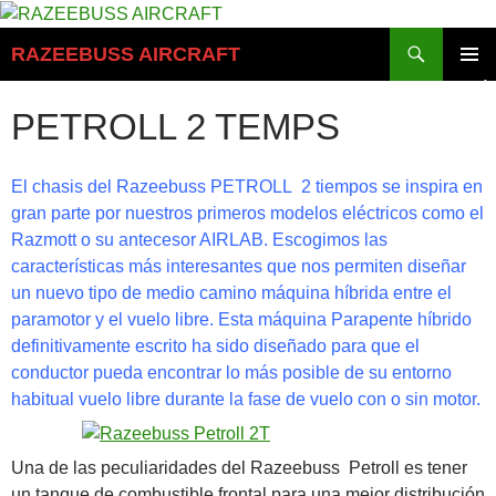
Saltar
al
Buscar
RAZEEBUSS AIRCRAFT
contenido
MENÚ
PRINCI
PETROLL 2 TEMPS
El chasis del
Razeebuss
PETROLL
2 tiempos
se inspira
en
gran parte por
nuestros
primeros modelos
eléctricos como el
Razmott
o
su antecesor
AIRLAB
.
Escogimos
las
características más interesantes
que nos permiten
diseñar
un nuevo tipo de
medio camino
máquina híbrida
entre el
paramotor
y
el vuelo libre
.
Esta máquina
Parapente
híbrido
definitivamente
escrito
ha sido diseñado para
que el
conductor pueda
encontrar
lo más posible
de su
entorno
habitual
vuelo libre
durante la
fase de vuelo
con o sin
motor.
Una de las peculiaridades
del
Razeebuss
Petroll es
tener
un
tanque de combustible
frontal
para una mejor
distribución