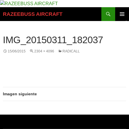
Saltar
al
Buscar
RAZEEBUSS AIRCRAFT
contenido
MENÚ
PRINCI
IMG_20150311_182037
15/06/2015
2304 × 4096
RADICALL
Imagen siguiente