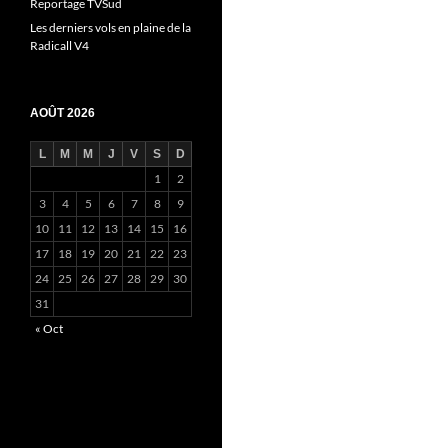
Reportage TVSud
Les derniers vols en plaine de la
Radicall V4
AOÛT 2026
L
M
M
J
V
S
D
1
2
3
4
5
6
7
8
9
10
11
12
13
14
15
16
17
18
19
20
21
22
23
24
25
26
27
28
29
30
31
« Oct