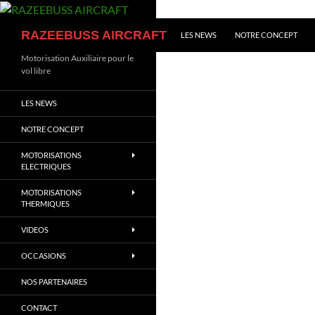
Aller
au
Recherche
RAZEEBUSS AIRCRAFT
LES NEWS
NOTRE CONCEPT
contenu
Motorisation Auxiliaire pour le
vol libre
LES NEWS
NOTRE CONCEPT
MOTORISATIONS
ELECTRIQUES
MOTORISATIONS
THERMIQUES
VIDEOS
OCCASIONS
NOS PARTENAIRES
CONTACT