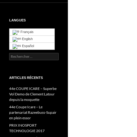
LANGUES
Français
English
Español
Rechercher :
ARTICLES RÉCENTS
44e COUPE ICARE – Superbe
Vol Demo de Clement Latour
depuis la moquette
44e Coupe Icare – Le
partenariat Razeebuss-Supair
en plein essor
PRIX INOSPORT
TECHNOLOGIE 2017