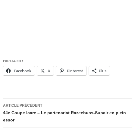
PARTAGER :
Facebook
X
Pinterest
Plus
Navigation
ARTICLE PRÉCÉDENT
des
44e Coupe Icare – Le partenariat Razeebuss-Supair en plein
essor
articles