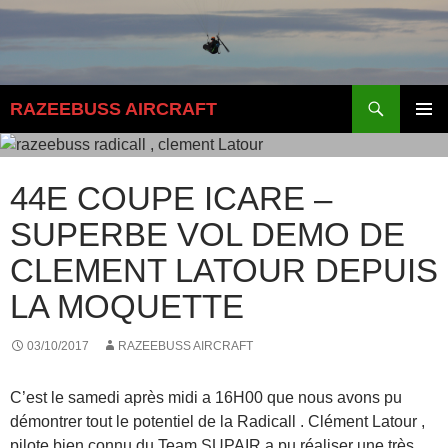
Aller
au
contenu
Recherche
RAZEEBUSS AIRCRAFT
MENU
PRINCI
44E COUPE ICARE –
SUPERBE VOL DEMO DE
CLEMENT LATOUR DEPUIS
LA MOQUETTE
03/10/2017
RAZEEBUSS AIRCRAFT
C’est le samedi après midi a 16H00 que nous avons pu
démontrer tout le potentiel de la Radicall . Clément Latour ,
pilote bien connu du Team SUPAIR a pu réaliser une très