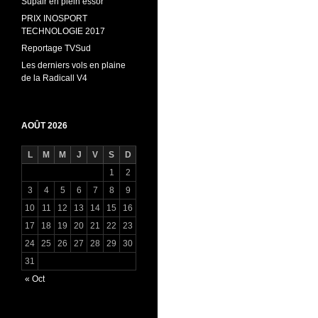
Supair en plein essor
PRIX INOSPORT
TECHNOLOGIE 2017
Reportage TVSud
Les derniers vols en plaine
de la Radicall V4
AOÛT 2026
L
M
M
J
V
S
D
1
2
3
4
5
6
7
8
9
10
11
12
13
14
15
16
17
18
19
20
21
22
23
24
25
26
27
28
29
30
31
« Oct