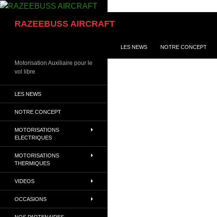
Aller
au
Recherche
RAZEEBUSS AIRCRAFT
contenu
LES NEWS
NOTRE CONCEPT
Motorisation Auxiliaire pour le
vol libre
LES NEWS
NOTRE CONCEPT
MOTORISATIONS
ELECTRIQUES
MOTORISATIONS
THERMIQUES
VIDEOS
OCCASIONS
NOS PARTENAIRES