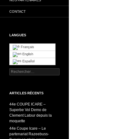
CONTACT
LANGUES
Français
English
Español
Rechercher :
ARTICLES RÉCENTS
44e COUPE ICARE –
Superbe Vol Demo de
Clement Latour depuis la
moquette
44e Coupe Icare – Le
partenariat Razeebuss-