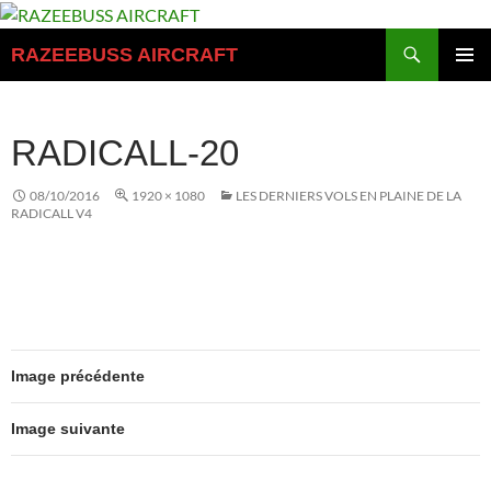
Aller
au
Recherche
RAZEEBUSS AIRCRAFT
contenu
MENU
PRINCI
RADICALL-20
08/10/2016
1920 × 1080
LES DERNIERS VOLS EN PLAINE DE LA
RADICALL V4
Image précédente
Image suivante