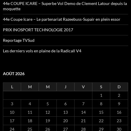
44e COUPE ICARE – Superbe Vol Demo de Clement Latour depuis la
moquette
44e Coupe Icare – Le partenariat Razeebuss-Supair en plein essor
PRIX INOSPORT TECHNOLOGIE 2017
Reportage TVSud
Les derniers vols en plaine de la Radicall V4
AOÛT 2026
L
M
M
J
V
S
D
1
2
3
4
5
6
7
8
9
10
11
12
13
14
15
16
17
18
19
20
21
22
23
24
25
26
27
28
29
30