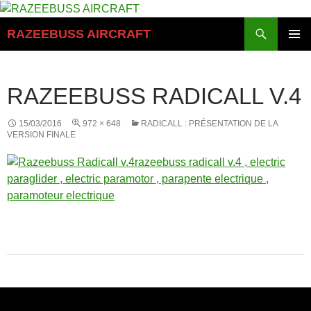
Aller
au
Recherche
RAZEEBUSS AIRCRAFT
contenu
MENU
PRINCI
RAZEEBUSS RADICALL V.4
15/03/2016
972 × 648
RADICALL : PRÉSENTATION DE LA
VERSION FINALE