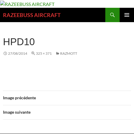
Aller
au
Recherche
RAZEEBUSS AIRCRAFT
contenu
MENU
PRINCI
HPD10
27/08/2014
325 × 371
RAZMOTT
Image précédente
Image suivante