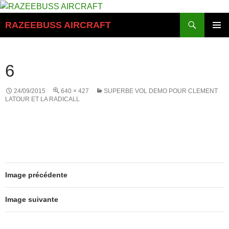
Aller
au
Recherche
RAZEEBUSS AIRCRAFT
contenu
MENU
PRINCI
6
24/09/2015
640 × 427
SUPERBE VOL DEMO POUR CLEMENT
LATOUR ET LA RADICALL
Image précédente
Image suivante