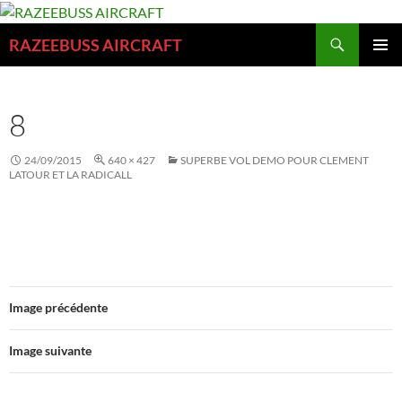
Aller
au
Recherche
RAZEEBUSS AIRCRAFT
contenu
MENU
PRINCI
8
24/09/2015
640 × 427
SUPERBE VOL DEMO POUR CLEMENT
LATOUR ET LA RADICALL
Image précédente
Image suivante