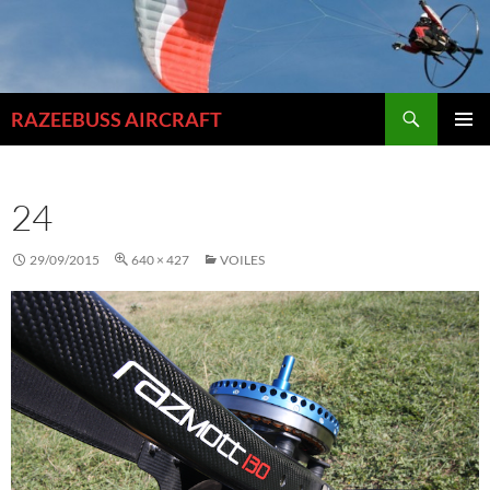
Aller
au
contenu
Recherche
RAZEEBUSS AIRCRAFT
MENU
PRINCI
24
29/09/2015
640 × 427
VOILES