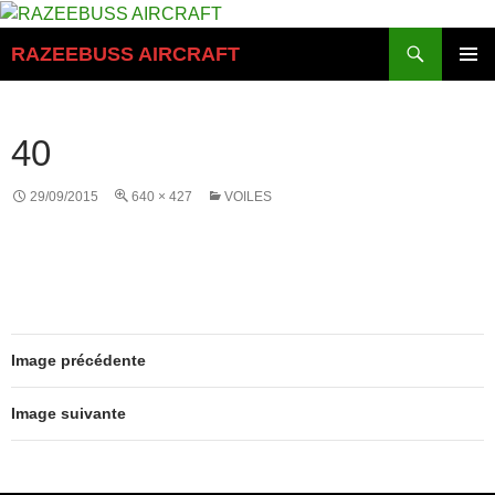
Aller
au
Recherche
RAZEEBUSS AIRCRAFT
contenu
MENU
PRINCI
40
29/09/2015
640 × 427
VOILES
Image précédente
Image suivante