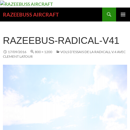
Aller
au
Recherche
RAZEEBUSS AIRCRAFT
contenu
MENU
PRINCI
RAZEEBUS-RADICAL-V41
17/09/2016
800 × 1200
VOLS D’ESSAIS DE LA RADICALL V.4 AVEC
CLEMENT LATOUR