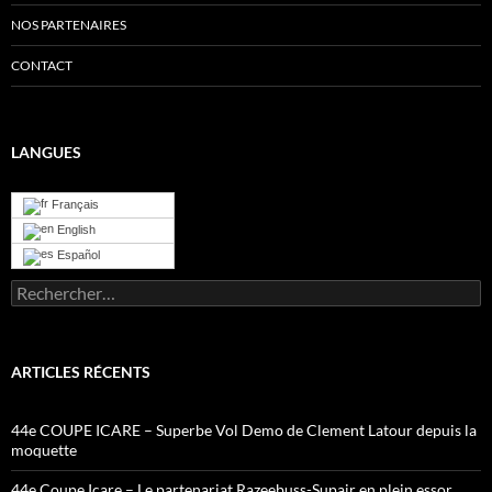
NOS PARTENAIRES
CONTACT
LANGUES
Français
English
Español
Rechercher :
ARTICLES RÉCENTS
44e COUPE ICARE – Superbe Vol Demo de Clement Latour depuis la
moquette
44e Coupe Icare – Le partenariat Razeebuss-Supair en plein essor