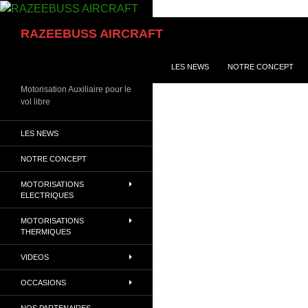
Aller
au
Recherche
RAZEEBUSS AIRCRAFT
contenu
LES NEWS
NOTRE CONCEPT
Motorisation Auxiliaire pour le
vol libre
LES NEWS
NOTRE CONCEPT
MOTORISATIONS
ELECTRIQUES
MOTORISATIONS
THERMIQUES
VIDEOS
OCCASIONS
NOS PARTENAIRES