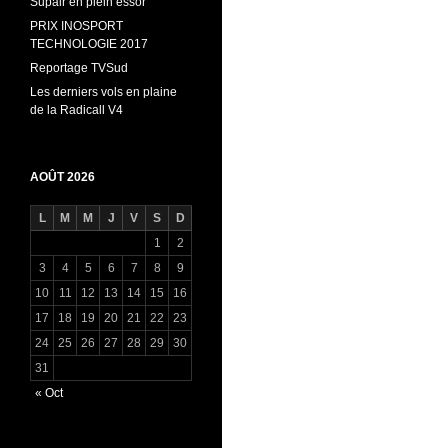
Supair en plein essor
PRIX INOSPORT
TECHNOLOGIE 2017
Reportage TVSud
Les derniers vols en plaine
de la Radicall V4
AOÛT 2026
L
M
M
J
V
S
D
1
2
3
4
5
6
7
8
9
10
11
12
13
14
15
16
17
18
19
20
21
22
23
24
25
26
27
28
29
30
31
« Oct