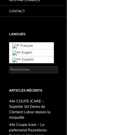
CONTACT
LANGUES
Français
English
Español
Rechercher :
ARTICLES RÉCENTS
44e COUPE ICARE –
Superbe Vol Demo de
Clement Latour depuis la
moquette
44e Coupe Icare – Le
partenariat Razeebuss-