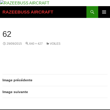
Aller
au
Recherche
RAZEEBUSS AIRCRAFT
contenu
MENU
PRINCI
62
29/09/2015
640 × 427
VOILES
Image précédente
Image suivante